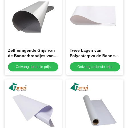
Zelfreinigende Grijs van
Twee Lagen van
de Bannerbroodjes van
Polyesterpvc de Banner
pvc van 500X500 340g
rolt Digitale Drukbanner
het openlucht 5 Meter
280gsm 8oz
Ontvang de beste prijs
Ontvang de beste prijs