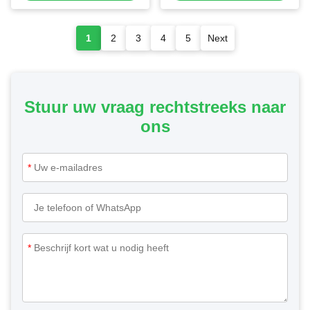
Volledige Kleurendruk
1
2
3
4
5
Next
Stuur uw vraag rechtstreeks naar
ons
*
*