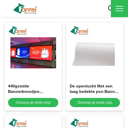
440gsm/de
De openlucht Met een
Bannerbroodjes
laag bedekte pvc-Banner
Tweezijdig Flex Sheet
rolt Leeg Breed Formaat
Cold Laminated van pvc
Frontlit 440g/510g/610g
Ontvang de beste prijs
Ontvang de beste prijs
van 510gsm Openlucht