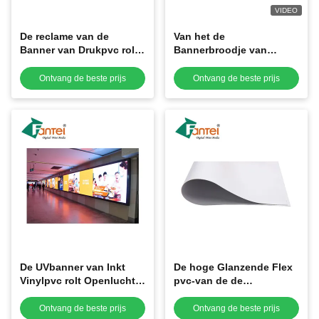
VIDEO
De reclame van de
Van het de
Banner van Drukpvc rolt
Bannerbroodje van
Weer Bestand 340gsm
aanplakbord de
200D*300D
Blauwachtige Witte Pvc
Ontvang de beste prijs
Ontvang de beste prijs
Glanzende Grondstof
voor Flex Banner
De UVbanner van Inkt
De hoge Glanzende Flex
Vinylpvc rolt Openlucht
pvc-van de de
Digitale de Drukbanners
Scheurweerstand CMYK
7oz -20oz van Frontlit
van Bannerbroodjes
Ontvang de beste prijs
Ontvang de beste prijs