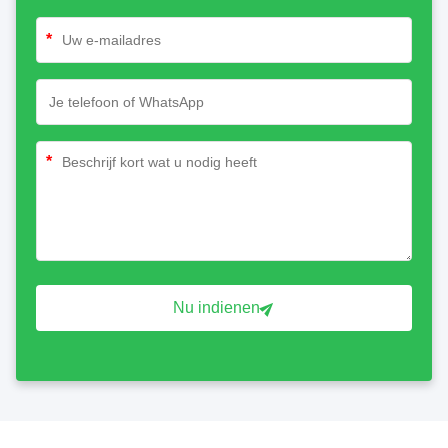
*
*
Nu indienen