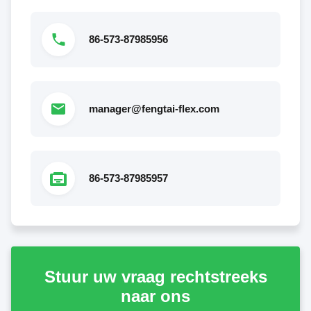
86-573-87985956
manager@fengtai-flex.com
86-573-87985957
stuur uw vraag rechtstreeks
naar ons