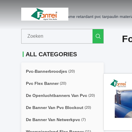
Thuis
Producten
flame retardant pvc tarpaulin materi
F
ALL CATEGORIES
Pvc-Bannerbroodjes
(20)
Pvc Flex Banner
(20)
De Openluchtbanners Van Pvc
(20)
De Banner Van Pvc Blockout
(20)
De Banner Van Netwerkpvc
(7)
Weerspiegelend Flex Banner
(11)