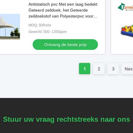
Antistatisch pvc Met een laag bedekt
Geteerd zeildoek, het Geteerde
zeildoekstof van Polyesterpvc voor
TENT
MOQ: 30Rolls
Gewicht: 500- 1350gsm
Ontvang de beste prijs
1
2
3
Nex
Stuur uw vraag rechtstreeks naar ons