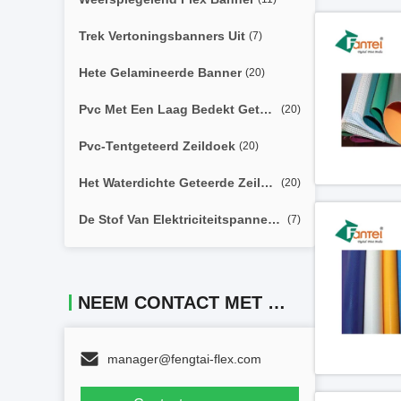
Trek Vertoningsbanners Uit
(7)
Hete Gelamineerde Banner
(20)
Pvc Met Een Laag Bedekt Geteerd Zeildoek
(20)
Pvc-Tentgeteerd Zeildoek
(20)
Het Waterdichte Geteerde Zeildoek Van Pvc
(20)
De Stof Van Elektriciteitspannezonneblinden
(7)
NEEM CONTACT MET ONS OP
manager@fengtai-flex.com