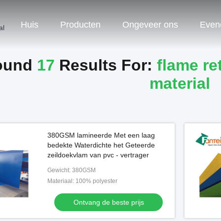
Huis
Producten
Ongeveer ons
Even
al
ound
17
Results For:
flame re
material
380GSM lamineerde Met een laag
bedekte Waterdichte het Geteerde
zeildoekvlam van pvc - vertrager
Gewicht: 380GSM
Materiaal: 100% polyester
Ontvang de beste prijs