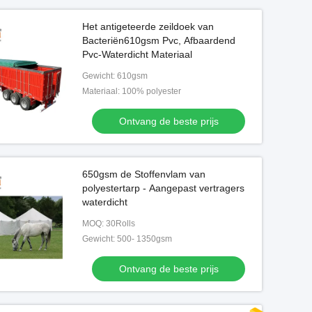
Het antigeteerde zeildoek van
Bacteriën610gsm Pvc, Afbaardend
Pvc-Waterdicht Materiaal
Gewicht: 610gsm
Materiaal: 100% polyester
Ontvang de beste prijs
650gsm de Stoffenvlam van
polyestertarp - Aangepast vertragers
waterdicht
MOQ: 30Rolls
Gewicht: 500- 1350gsm
Ontvang de beste prijs