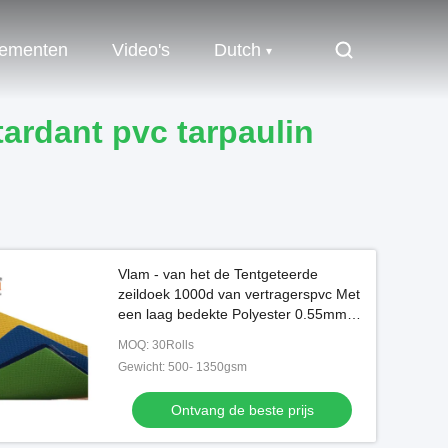
ementen
Video's
Dutch
tardant pvc tarpaulin
Vlam - van het de Tentgeteerde
zeildoek 1000d van vertragerspvc Met
een laag bedekte Polyester 0.55mm
Pvc
MOQ: 30Rolls
Gewicht: 500- 1350gsm
Ontvang de beste prijs