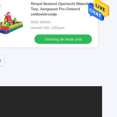
Rimpel Bestand Openlucht Waterdichte
Tarp, Aangepast Pvc-Geteerd
zeildoekbroodje
MOQ: 30Rolls
Gewicht: 500- 1350gsm
Ontvang de beste prijs
t