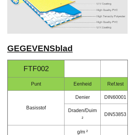
GEGEVENSblad
FTF002
Punt
Eenheid
Ref.test
Denier
DIN60001
Basisstof
Draden/Duim
DIN53853
²
g/m ²