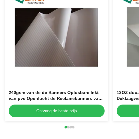
240gsm van de de Banners Oplosbare Inkt
13OZ doua
van pvc Openlucht de Reclamebanners van
Deklaagwe
Pvc
Ontvang de beste prijs