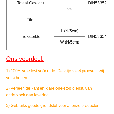
Totaal Gewicht
DIN53352
oz
Film
L (N/5cm)
Treksterkte
DIN53354
W (N/5cm)
L (N/5cm)
Het scheuren van
Ons voordeel:
DIN53363
Sterkte
W (N/5cm)
1)
100% vrije test
vóór orde. De vrije steekproeven, vrij
Schilsterkte
N/5cm
DIN53357
verschepen.
Temperatuurweerstand
℃
DIN53372
2)
Verleen de kant en klare one-stop dienst, van
onderzoek aan levering!
Breedte
M
3) Gebruiks goede grondstof voor al onze producten!
De Certificatie van Fr
B1, M2, DIN75200, NFP