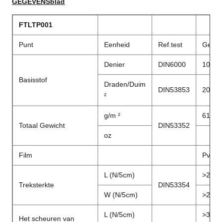
GEGEVENSblad
FTLTP001
Punt
Eenheid
Ref.test
Gege
Denier
DIN6000
1000*
Basisstof
Draden/Duim
DIN53853
20*20
²
g/m ²
610
Totaal Gewicht
DIN53352
oz
Film
Pvc
L (N/5cm)
>2300
Treksterkte
DIN53354
W (N/5cm)
>2000
L (N/5cm)
>
300
Het scheuren van