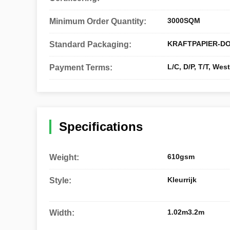
3000SQM
Minimum Order Quantity:
KRAFTPAPIER-D
Standard Packaging:
L/C, D/P, T/T, We
Payment Terms:
Specifications
610gsm
Weight:
Kleurrijk
Style:
1.02m3.2m
Width: