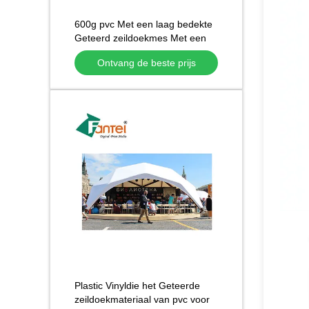
600g pvc Met een laag bedekte
Geteerd zeildoekmes Met een
laag bedekte Methode voor
Ontvang de beste prijs
Vrachtwagendekking
Plastic Vinyldie het Geteerde
zeildoekmateriaal van pvc voor