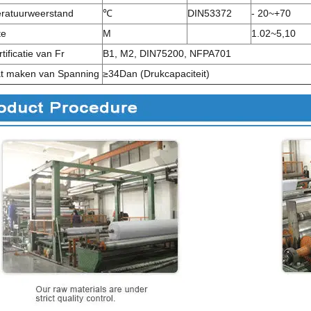
ratuurweerstand
℃
DIN53372
-
20
~+70
te
M
1.02
~5,10
tificatie van Fr
B1, M2, DIN75200, NFPA701
at maken van Spanning
≥
34Dan
(
Drukcapaciteit
)