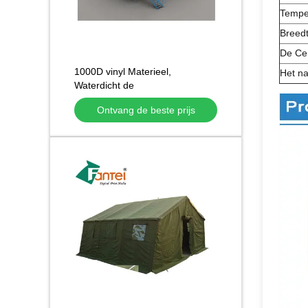
Tempe
Breed
De Cer
1000D vinyl Materieel,
Het n
Waterdicht de
Vrachtwagengeteerd zeildoek
Ontvang de beste prijs
ISO 9001 van Tarp