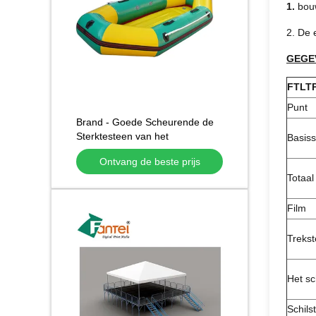
1.
bou
2. De 
GEGE
FTLT
Punt
Brand - Goede Scheurende de
Sterktesteen van het
Basiss
vertragerspvc Met een laag
Ontvang de beste prijs
bedekte Geteerde zeildoek
Totaal
Film
Trekst
Het sc
Schils