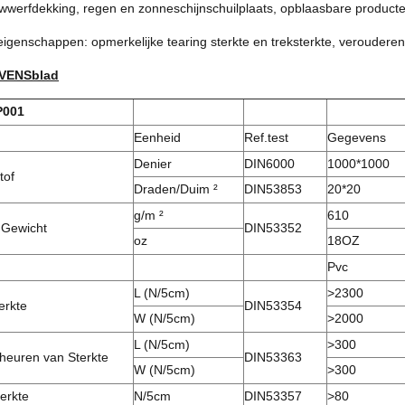
wwerfdekking, regen en zonneschijnschuilplaats, opblaasbare producte
eigenschappen: opmerkelijke tearing sterkte en treksterkte, veroudere
VENSblad
P001
Eenheid
Ref.test
Gegevens
Denier
DIN6000
1000*1000
tof
Draden/Duim ²
DIN53853
20*20
g/m ²
610
 Gewicht
DIN53352
oz
18OZ
Pvc
L (N/5cm)
>2300
erkte
DIN53354
W (N/5cm)
>2000
L (N/5cm)
>
300
heuren van Sterkte
DIN53363
W (N/5cm)
>
300
terkte
N/5cm
DIN53357
>
80