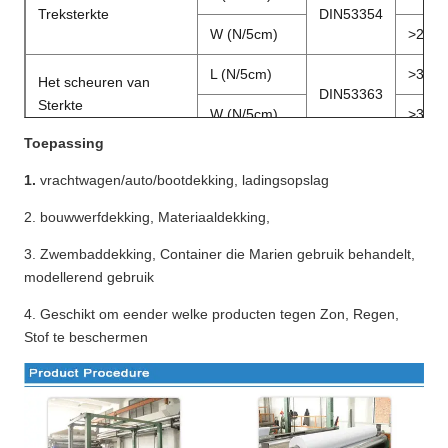
Treksterkte
DIN53354
W (N/5cm)
>
2300
L (N/5cm)
>
350
Het scheuren van
DIN53363
Sterkte
W (N/5cm)
>
350
Toepassing
Schilsterkte
N/5cm
DIN53357
>
80
1.
vrachtwagen/auto/bootdekking, ladingsopslag
Temperatuurweerstand
℃
DIN53372
-
20
~
2. bouwwerfdekking, Materiaaldekking,
Breedte
M
1.02
~
3. Zwembaddekking, Container die Marien gebruik behandelt,
De Certificatie van Fr
B1, M2, DIN75200, NFPA701
modellerend gebruik
4. Geschikt om eender welke producten tegen Zon, Regen,
Het nat maken van
≥
34Dan
(
Drukcapaciteit
)
Stof te beschermen
Spanning