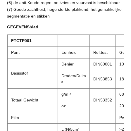
(6) de anti-Koude regen, antivries en vuurvast is beschikbaar.
(7) Goede zachtheid, hoge sterkte plakkend, het gemakkelijke
segmentatie en stikken
GEGEVENSblad
FTCTP001
Punt
Eenheid
Ref.test
Gege
Denier
DIN60001
1000*
Basisstof
Draden/Duim
DIN53853
18*18
²
g/m ²
680
Totaal Gewicht
DIN53352
oz
20
Film
Pvc
L (N/5cm)
>
2300