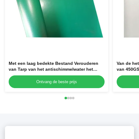
Met een laag bedekte Bestand Verouderen
Van de he
van Tarp van het antischimmelwater het
van 450GS
Bestand pvc
bestand d
Ontvang de beste prijs